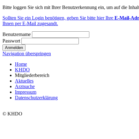
Bitte loggen Sie sich mit Ihrer Benutzerkennung ein, um auf die Inhal
Sollten Sie ein Login benötigen, geben Sie bitte hier Ihre
E-Mail-Adr
Ihnen per E-Mail zugesandt.
Benutzername
Passwort
Navigation überspringen
Home
KHDO
Mitgliederbereich
Aktuelles
Arztsuche
Impressum
Datenschutzerklärung
© KHDO